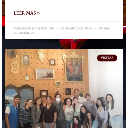
LEER MÁS »
Fundación John Boulton
22 de junio de 2024
No hay
comentarios
VISITAS