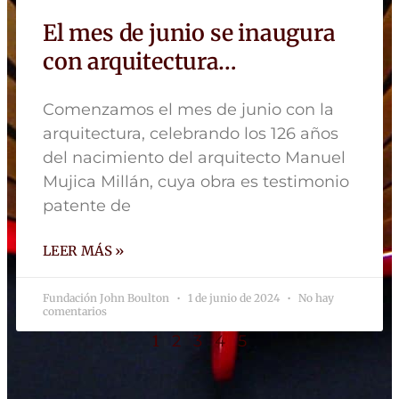
El mes de junio se inaugura
con arquitectura…
Comenzamos el mes de junio con la
arquitectura, celebrando los 126 años
del nacimiento del arquitecto Manuel
Mujica Millán, cuya obra es testimonio
patente de
LEER MÁS »
Fundación John Boulton
1 de junio de 2024
No hay
comentarios
1
2
3
4
5