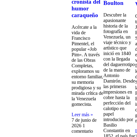
cronista del
Boulton
humor
caraqueño
Descubre la
apasionante
historia de la
Acércate a la
fotografía en
vida de
Venezuela, un
Francisco
viaje técnico y
Pimentel, el
artístico que
popular «Job
inició en 1840
Pim». A través
con la llegada
de las Obras
del daguerrotipo
Completas,
de la mano de
exploramos su
Antonio
entorno familiar,
Damirón. Desde
su memoria
las primeras
prodigiosa y su
l
impresiones en
mirada crítica de
cobre hasta la
la Venezuela
perfección del
gomecista.
calotipo en
papel
Leer más »
introducido por
7 de junio de
Basilio
2026
1
Constantin en
comentario
1852, el país fue