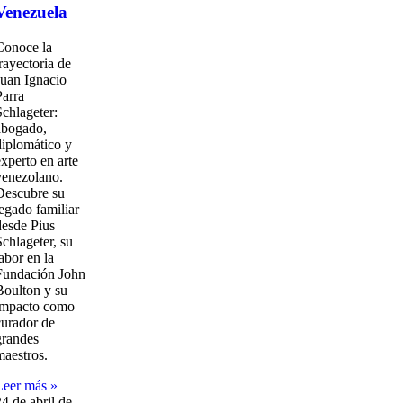
Venezuela
Conoce la
trayectoria de
Juan Ignacio
Parra
Schlageter:
abogado,
diplomático y
experto en arte
venezolano.
Descubre su
legado familiar
desde Pius
Schlageter, su
abor en la
Fundación John
Boulton y su
impacto como
curador de
grandes
maestros.
Leer más »
24 de abril de