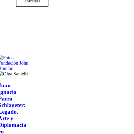
entradas
Juan
Ignacio
Parra
Schlageter:
Legado,
Arte y
Diplomacia
en