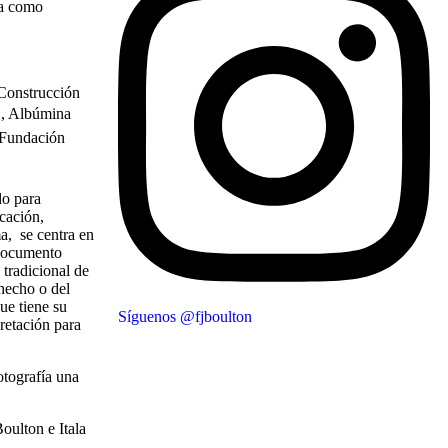
ía como
onstrucción
f., Albúmina
 Fundación
do para
cación,
ma, se centra en
 documento
 tradicional de
 hecho o del
ue tiene su
Síguenos @fjboulton
pretación para
otografía una
oulton e Itala