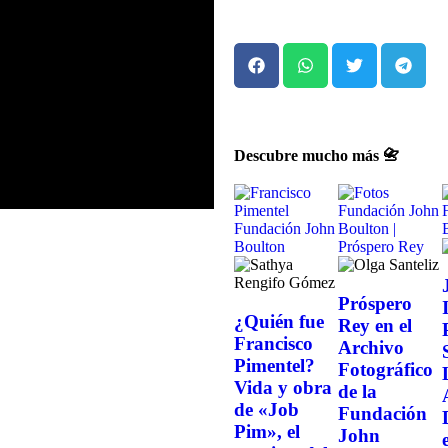
Descubre mucho más 📇
Próspero
¿Quién fue
Rey en el
Francisco
Archivo
Pimentel?
Fotográfico
Vida y obra
de la
de «Job
Fundación
Pim», el
John