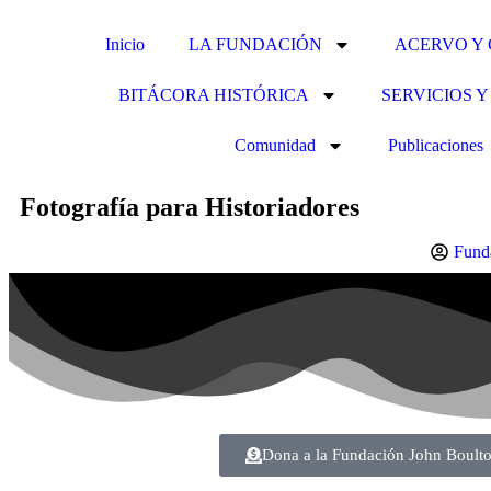
Inicio
LA FUNDACIÓN
ACERVO Y
BITÁCORA HISTÓRICA
SERVICIOS 
Comunidad
Publicaciones
Fotografía para Historiadores
Fund
Dona a la Fundación John Boult