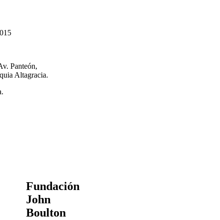
2015
Av. Panteón,
quia Altagracia.
a.
Fundación
John
Boulton