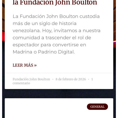
la Fundación John Boulton
La Fundación John Boulton custodia
más de un siglo de historia
venezolana. Hoy, invitamos a nuestra
comunidad a trascender el rol de
espectador para convertirse en
Madrina o Padrino Digital.
LEER MÁS »
Fundación John Boulton
8 de febrero de 2026
1
comentario
GENERAL