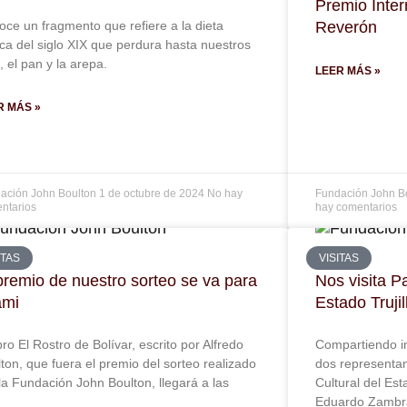
Premio Inte
ce un fragmento que refiere a la dieta
Reverón
ca del siglo XIX que perdura hasta nuestros
, el pan y la arepa.
LEER MÁS »
R MÁS »
ación John Boulton
1 de octubre de 2024
No hay
Fundación John B
ntarios
hay comentarios
ITAS
VISITAS
premio de nuestro sorteo se va para
Nos visita Pa
ami
Estado Trujil
ibro El Rostro de Bolívar, escrito por Alfredo
Compartiendo i
ton, que fuera el premio del sorteo realizado
dos representan
la Fundación John Boulton, llegará a las
Cultural del Est
Eduardo Zambra