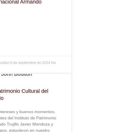
rnacional Armando
oulton
6 de septiembre de 2024
No
trimonio Cultural del
lo
ntereses y buenos momentos,
tes del Instituto de Patrimonio
ado Trujillo Javier Mendoza y
no, estuvieron en nuestro