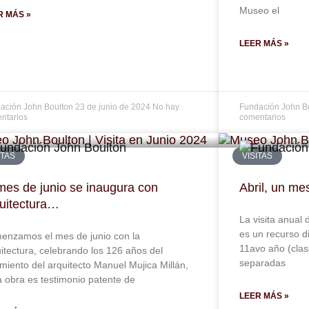
Museo el
R MÁS »
LEER MÁS »
ación John Boulton
23 de junio de 2024
No hay
Fundación John B
ntarios
comentarios
ITAS
VISITAS
mes de junio se inaugura con
Abril, un me
uitectura…
La visita anual
es un recurso d
enzamos el mes de junio con la
11avo año (clase
itectura, celebrando los 126 años del
separadas
miento del arquitecto Manuel Mujica Millán,
 obra es testimonio patente de
LEER MÁS »