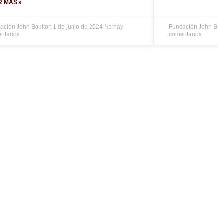
R MÁS »
ación John Boulton
1 de junio de 2024
No hay
Fundación John B
ntarios
comentarios