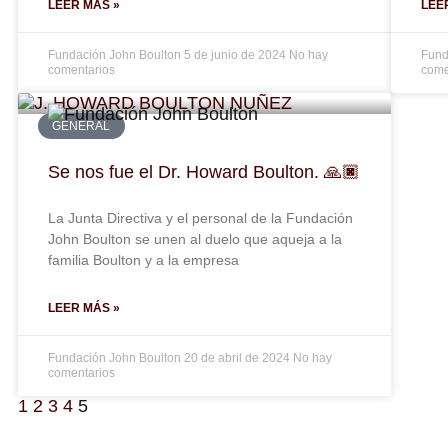
LEER MÁS »
LEE
Fundación John Boulton
5 de junio de 2024
No hay
Fund
comentarios
come
GENERAL
Se nos fue el Dr. Howard Boulton. 🙏🏿
La Junta Directiva y el personal de la Fundación
John Boulton se unen al duelo que aqueja a la
familia Boulton y a la empresa
LEER MÁS »
Fundación John Boulton
20 de abril de 2024
No hay
comentarios
1
2
3
4
5