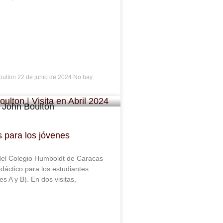
oulton
22 de junio de 2024
No hay
s para los jóvenes
 del Colegio Humboldt de Caracas
idáctico para los estudiantes
s A y B). En dos visitas,