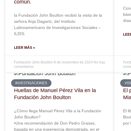
común.
Cono
bási
la Fundación John Boulton recibió la visita de la
días
señora Anja Dagartz, del Instituto
Latinoamericano de Investigaciones Sociales –
ILDIS.
LEE
LEER MÁS »
Fundación John Boulton
8 de noviembre de 2024
No hay
Fund
comentarios
come
INVESTIGACIONES
VIS
Huellas de Manuel Pérez Vila en la
El 
Fundación John Boulton
Mi
¿Cómo llega Manuel Pérez Vila a la Fundación
El l
John Boulton?
Boul
•Una recomendación de Don Pedro Grases,
por 
basada en una experiencia demostrada, en el