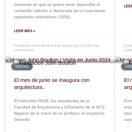
momento en que se quiere tener disponible el
LEE
contenido referido a Venezuela de un importante
repositorio colombiano (1956).
LEER MÁS »
Fundación John Boulton
8 de agosto de 2024
No hay
Fund
comentarios
come
VISITAS
VIS
El mes de junio se inaugura con
El 
arquitectura..
arq
El miércoles 05/06, los estudiantes de la
Com
Facultad de Arquitectura y Urbanismo de la UCV,
arqu
llegaron de la mano de su profesor, el arquitecto
naci
Gerardo
cuya