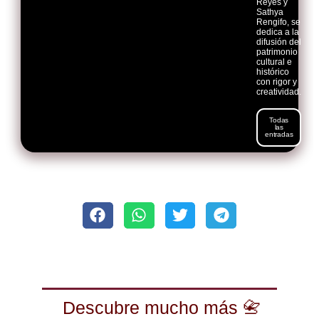
Reyes y
Sathya
Rengifo, se
dedica a la
difusión del
patrimonio
cultural e
histórico
con rigor y
creatividad.
Todas
las
entradas
Descubre mucho más 📇