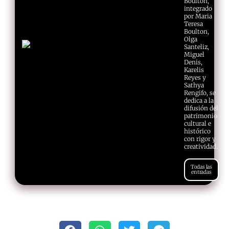
Boulton,
integrado
por Maria
Teresa
Boulton,
Olga
Santeliz,
Miguel
Denis,
Karelis
Reyes y
Sathya
Rengifo, se
dedica a la
difusión del
patrimonio
cultural e
histórico
con rigor y
creatividad.
Todas las
entradas