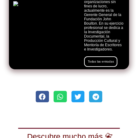
organizaciones sin
fines de lucro,
actualmente es la
Gerente General de la
Fundación John
Boulton. En su ejercicio
profesional se dedica a
la Investigación
Documental, la
Producción Cultural y
Mentoría de Escritores
e Investigadores.
Todas las entradas
Descubre mucho más 📇