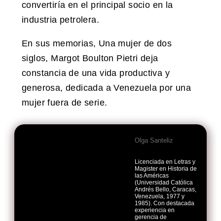
convertiría en el principal socio en la
industria petrolera.
En sus memorias, Una mujer de dos
siglos, Margot Boulton Pietri deja
constancia de una vida productiva y
generosa, dedicada a Venezuela por una
mujer fuera de serie.
Olga Santeliz
Licenciada en Letras y
Magister en Historia de
las Américas
(Universidad Católica
Andrés Bello, Caracas,
Venezuela, 1977 y
1985). Con destacada
experiencia en
gerencia de