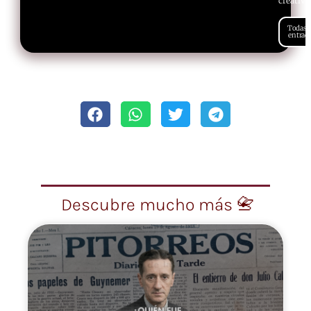
creativi
Todas l
entrad
Descubre mucho más 📇