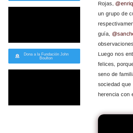
Rojas,
@enriq
un grupo de c
respectivamen
guía,
@sanch
observaciones 
Luego nos ent
Dona a la Fundación John
Boulton
felices, porqu
seno de famil
sociedad que 
herencia con 