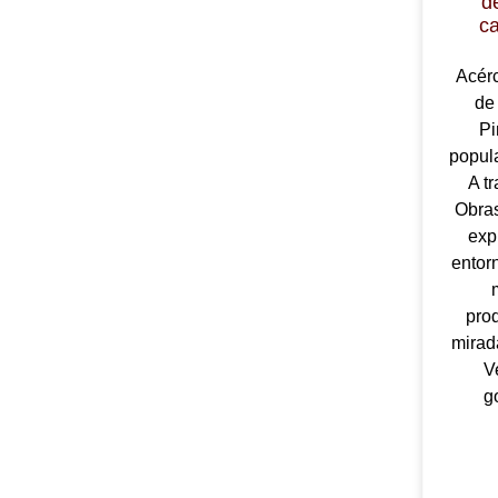
d
c
Acérc
de
Pi
popul
A t
Obra
exp
entorn
pro
mirada
V
g
LE