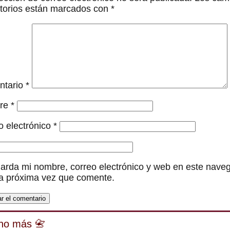
atorios están marcados con
*
ntario
*
re
*
o electrónico
*
arda mi nombre, correo electrónico y web en este nave
la próxima vez que comente.
ho más 📇