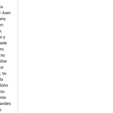
la
e Juan
rra
er:
,
o y
arte
no.
 su
liar
us
, su
la
John
 su
omo
randes
s.