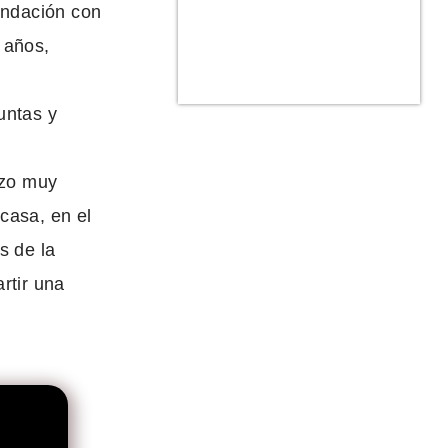
undación con
 años,
untas y
izo muy
 casa, en el
s de la
rtir una