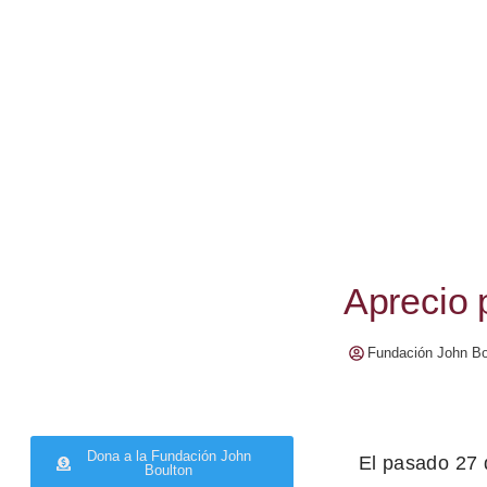
Aprecio p
Fundación John Bo
Dona a la Fundación John
El pasado 27 
Boulton