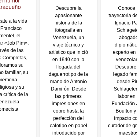
el humor
araqueño
Descubre la
Conoce 
apasionante
trayectoria d
ate a la vida
historia de la
Ignacio Pa
 Francisco
fotografía en
Schlaget
mentel, el
Venezuela, un
abogado
ar «Job Pim».
viaje técnico y
diplomátic
ravés de las
artístico que inició
experto en 
s Completas,
en 1840 con la
venezola
loramos su
llegada del
Descubre
o familiar, su
daguerrotipo de la
legado fami
memoria
mano de Antonio
desde Pi
digiosa y su
Damirón. Desde
Schlageter
 crítica de la
las primeras
labor en 
enezuela
impresiones en
Fundación 
omecista.
cobre hasta la
Boulton y
perfección del
impacto c
calotipo en papel
curador de g
ER MÁS »
introducido por
maestro