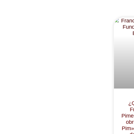
¿Q
F
Pime
obr
Pim»,