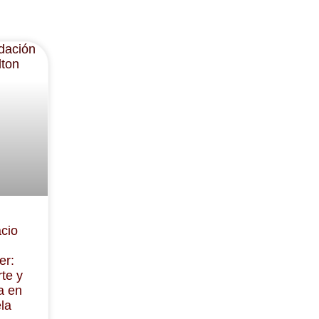
cio
er:
te y
a en
la