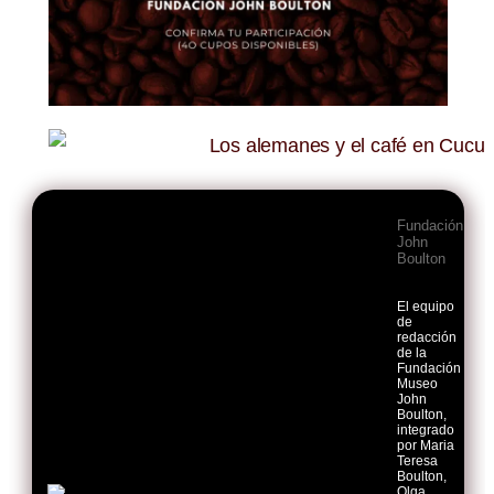
Fundación
John
Boulton
El equipo
de
redacción
de la
Fundación
Museo
John
Boulton,
integrado
por Maria
Teresa
Boulton,
Olga