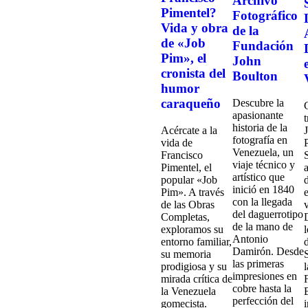
Archivo
Pimentel?
Fotográfico
Vida y obra
de la
de «Job
Fundación
Pim», el
John
cronista del
Boulton
humor
caraqueño
Descubre la
apasionante
historia de la
Acércate a la
fotografía en
vida de
Venezuela, un
Francisco
viaje técnico y
Pimentel, el
artístico que
popular «Job
inició en 1840
Pim». A través
con la llegada
de las Obras
del daguerrotipo
Completas,
de la mano de
exploramos su
Antonio
entorno familiar,
Damirón. Desde
su memoria
las primeras
prodigiosa y su
l
impresiones en
mirada crítica de
cobre hasta la
la Venezuela
perfección del
gomecista.