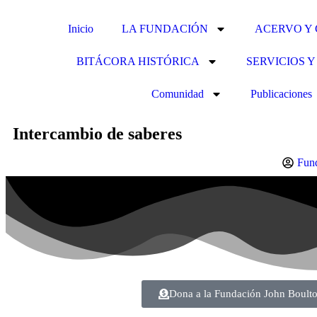
Inicio
LA FUNDACIÓN
ACERVO Y
BITÁCORA HISTÓRICA
SERVICIOS 
Comunidad
Publicaciones
Intercambio de saberes
Fund
Dona a la Fundación John Boult