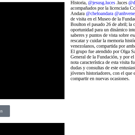
Historia,
@jesusg.luces
.luces
@d
acompañados por la licenciada C
Andara
@cheloandara
@anhvene
de visita en el Museo de la Funda
Boulton el pasado 26 de abril; la 
oportunidad para un dinámico int
saberes y puntos de vista sobre es
rescatar y cuidar la memoria histór
venezolanos, compartida por ambas
El grupo fue atendido por Olga Sa
General de la Fundación, y por el 
nota característica de esta visita f
dudas y consultas de este entusias
jóvenes historiadores, con el que
compartir en nuevas ocasiones.
on