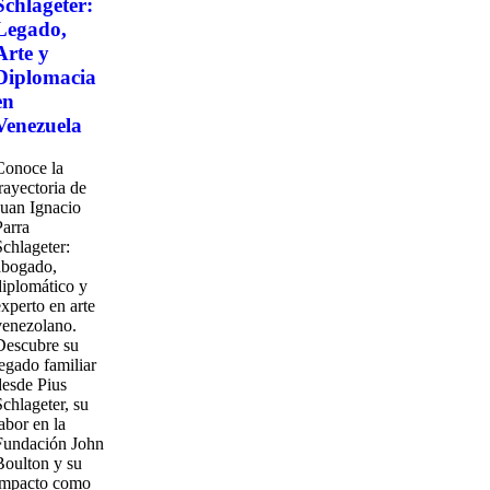
Schlageter:
Legado,
Arte y
Diplomacia
en
Venezuela
Conoce la
trayectoria de
Juan Ignacio
Parra
Schlageter:
abogado,
diplomático y
experto en arte
venezolano.
Descubre su
legado familiar
desde Pius
Schlageter, su
abor en la
Fundación John
Boulton y su
impacto como