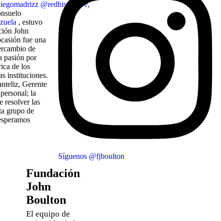
iegomadrizz
@redhistoriave
,
onsuelo
zuela
, estuvo
ción John
ocasión fue una
ercambio de
a pasión por
ica de los
 instituciones.
nteliz, Gerente
personal; la
ue resolver las
ta grupo de
 esperamos
Síguenos @fjboulton
Fundación
John
Boulton
El equipo de