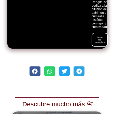
Rengifo, se
dedica a la
difusión del
patrimonio
cultural e
histórico
con rigor y
creatividad.
Todas
las
entradas
Descubre mucho más 📇