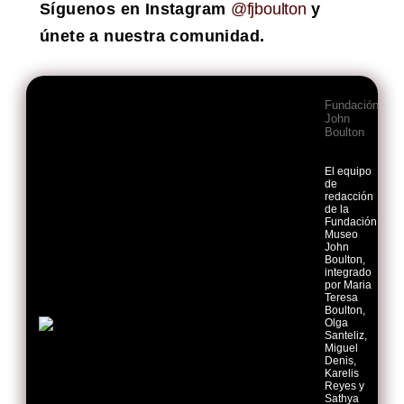
Síguenos en Instagram
@fjboulton
y
únete a nuestra comunidad.
Fundación
John
Boulton
El equipo
de
redacción
de la
Fundación
Museo
John
Boulton,
integrado
por Maria
Teresa
Boulton,
Olga
Santeliz,
Miguel
Denis,
Karelis
Reyes y
Sathya